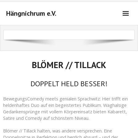
Hängnichrum e.V.
Startseite
Das sind wir
Veranstaltungen 2026/2027
BLÖMER // TILLACK
Tickets
DOPPELT HELD BESSER!
Anfahrt
BewegungsComedy meets genialen Sprachwitz: Hier trifft ein
Kontakt
heldenhaftes Duo auf ein begeistertes Publikum. Waghalsige
Gedankensprünge mit vollem Körpereinsatz bieten Kabarett,
Warenkorb (
0
Artikel)
Satire und Comedy auf schönstem Niveau.
Blömer // Tillack halten, was andere versprechen. Eine
Doppelspitze in Perfektion und herrlich absurd – und der