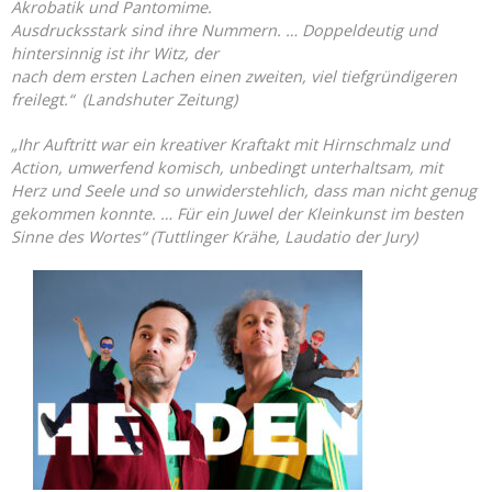
Akrobatik und Pantomime.
Ausdrucksstark sind ihre Nummern. … Doppeldeutig und
hintersinnig ist ihr Witz, der
nach dem ersten Lachen einen zweiten, viel tiefgründigeren
freilegt.“ (Landshuter Zeitung)
„Ihr Auftritt war ein kreativer Kraftakt mit Hirnschmalz und
Action, umwerfend komisch, unbedingt unterhaltsam, mit
Herz und Seele und so unwiderstehlich, dass man nicht genug
gekommen konnte. … Für ein Juwel der Kleinkunst im besten
Sinne des Wortes
“ (Tuttlinger Krähe, Laudatio der Jury)