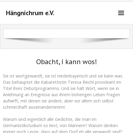
Hängnichrum e.V.
Startseite
Das sind wir
Veranstaltungen 2026/2027
Obacht, i kann wos!
Tickets
Sie ist wortgewandt, sie ist niederbayerisch und sie kann was.
Das behauptet die Kabarettistin Teresa Reichl provokant im
Anfahrt
Titel ihres Debütprogramms. Und sie hält Wort, wenn sie in
Anlehnung an Ereignisse aus ihrem bisherigen Leben Fragen
Kontakt
aufwirft, mit denen sie andere, aber vor allem sich selbst
schmerzhaft auseinandernimmt.
Warenkorb (
0
Artikel)
Warum sind eigentlich alle Gedichte, die man im
Germanistikstudium so liest, von Männern? Warum denken
immer noch Leute, dass auf dem Dorf eh alle verwandt sind?