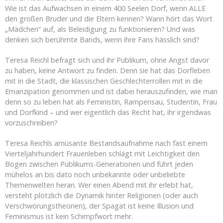
Wie ist das Aufwachsen in einem 400 Seelen Dorf, wenn ALLE
den großen Bruder und die Eltern kennen? Wann hört das Wort
„Mädchen“ auf, als Beleidigung zu funktionieren? Und was
denken sich berühmte Bands, wenn ihre Fans hässlich sind?
Teresa Reichl befragt sich und ihr Publikum, ohne Angst davor
zu haben, keine Antwort zu finden. Denn sie hat das Dorfleben
mit in die Stadt, die klassischen Geschlechterrollen mit in die
Emanzipation genommen und ist dabei herauszufinden, wie man
denn so zu leben hat als Feministin, Rampensau, Studentin, Frau
und Dorfkind – und wer eigentlich das Recht hat, ihr irgendwas
vorzuschreiben?
Teresa Reichls amüsante Bestandsaufnahme nach fast einem
Vierteljahrhundert Frauenleben schlägt mit Leichtigkeit den
Bogen zwischen Publikums-Generationen und führt jeden
mühelos an bis dato noch unbekannte oder unbeliebte
Themenwelten heran. Wer einen Abend mit ihr erlebt hat,
versteht plötzlich die Dynamik hinter Religionen (oder auch
Verschwörungstheorien), der Spagat ist keine Illusion und
Feminismus ist kein Schimpfwort mehr.