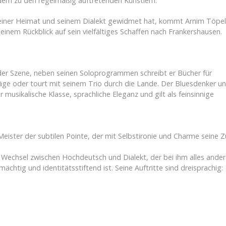
itdem zu den regelmäßig auftretenden Künstlern.
m seiner Heimat und seinem Dialekt gewidmet hat, kommt Arnim Töpe
inem Rückblick auf sein vielfältiges Schaffen nach Frankershausen.
 der Szene, neben seinen Soloprogrammen schreibt er Bücher für
äge oder tourt mit seinem Trio durch die Lande. Der Bluesdenker u
musikalische Klasse, sprachliche Eleganz und gilt als feinsinnige
Meister der subtilen Pointe, der mit Selbstironie und Charme seine 
Wechsel zwischen Hochdeutsch und Dialekt, der bei ihm alles ander
chtig und identitätsstiftend ist. Seine Auftritte sind dreisprachig: