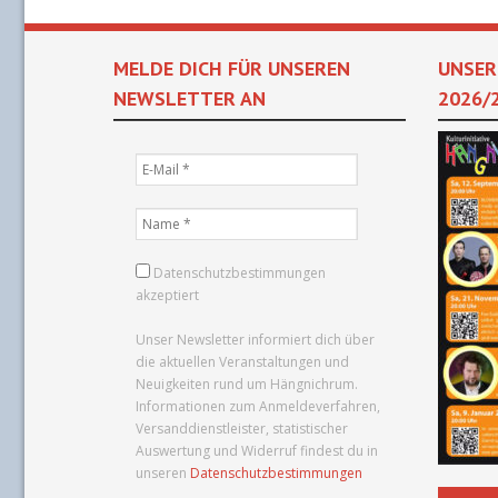
MELDE DICH FÜR UNSEREN
UNSER
NEWSLETTER AN
2026/
Datenschutzbestimmungen
akzeptiert
Unser Newsletter informiert dich über
die aktuellen Veranstaltungen und
Neuigkeiten rund um Hängnichrum.
Informationen zum Anmeldeverfahren,
Versanddienstleister, statistischer
Auswertung und Widerruf findest du in
unseren
Datenschutzbestimmungen