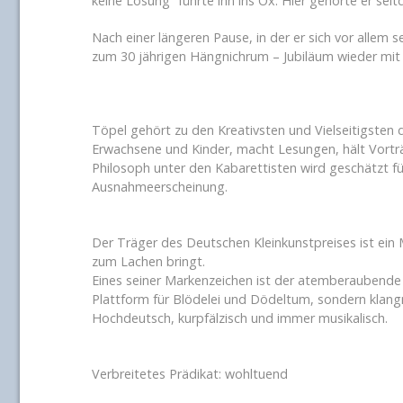
keine Lösung“ führte ihn ins Öx. Hier gehörte er se
Nach einer längeren Pause, in der er sich vor alle
zum 30 jährigen Hängnichrum – Jubiläum wieder mit e
Töpel gehört zu den Kreativsten und Vielseitigsten
Erwachsene und Kinder, macht Lesungen, hält Vortr
Philosoph unter den Kabarettisten wird geschätzt für 
Ausnahmeerscheinung.
Der Träger des Deutschen Kleinkunstpreises ist ein 
zum Lachen bringt.
Eines seiner Markenzeichen ist der atemberaubende 
Plattform für Blödelei und Dödeltum, sondern klangmä
Hochdeutsch, kurpfälzisch und immer musikalisch.
Verbreitetes Prädikat: wohltuend