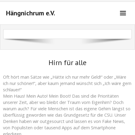
Hängnichrum e.V.
Startseite
Das sind wir
Veranstaltungen 2026/2027
Hirn für alle
Tickets
Oft hört man Sätze wie „Hätte ich nur mehr Geld!“ oder „Wäre
ich nur schöner!“, aber kaum jemand wünscht sich „Ich wäre gern
Anfahrt
schlauer!“
Mein Haus! Mein Auto! Mein Boot! Das sind die Prioritäten
Kontakt
unserer Zeit, aber wo bleibt der Traum vom Eigenhirn? Doch
warum auch? Für viele Menschen ist das eigene Gehirn längst so
Warenkorb (
0
Artikel)
überflüssig geworden wie das Grundgesetz für die CSU. Unser
Denken haben wir outgesourct und lassen es von Fake News,
von Populisten oder tausend Apps auf dem Smartphone
erledigen.