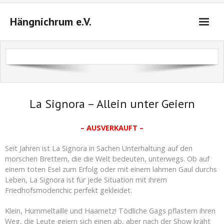
Hängnichrum e.V.
Startseite
Das sind wir
Veranstaltungen 2026/2027
La Signora – Allein unter Geiern
Tickets
– AUSVERKAUFT –
Anfahrt
Seit Jahren ist La Signora in Sachen Unterhaltung auf den
morschen Brettern, die die Welt bedeuten, unterwegs. Ob auf
Kontakt
einem toten Esel zum Erfolg oder mit einem lahmen Gaul durchs
Leben, La Signora ist für jede Situation mit ihrem
Warenkorb (
0
Artikel)
Friedhofsmodenchic perfekt gekleidet.
Klein, Hummeltaille und Haarnetz! Tödliche Gags pflastern ihren
Weg, die Leute geiern sich einen ab, aber nach der Show kräht