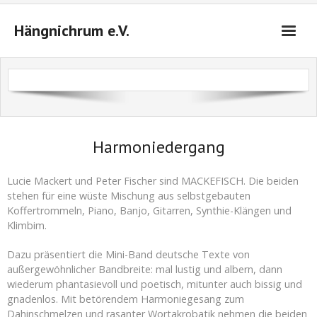
Hängnichrum e.V.
Startseite
Das sind wir
Veranstaltungen 2026/2027
Harmoniedergang
Tickets
Lucie Mackert und Peter Fischer sind MACKEFISCH. Die beiden
stehen für eine wüste Mischung aus selbstgebauten
Anfahrt
Koffertrommeln, Piano, Banjo, Gitarren, Synthie-Klängen und
Klimbim.
Kontakt
Dazu präsentiert die Mini-Band deutsche Texte von
Warenkorb (
0
Artikel)
außergewöhnlicher Bandbreite: mal lustig und albern, dann
wiederum phantasievoll und poetisch, mitunter auch bissig und
gnadenlos. Mit betörendem Harmoniegesang zum
Dahinschmelzen und rasanter Wortakrobatik nehmen die beiden