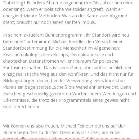
Dabei liegt Feindlers Stimme angenehm im Ohr, ob er nun reimt
oder singt. Wenn er politische Weltbilder angreift, wählt er
energieeffiziente Methoden: Was an der Kante zum Abgrund
steht, braucht nur noch einen sanften Impuls.
In seinem aktuellem Bühnenprogramm „Ihr Standort wird neu
berechnet“ unternimmt Michael Feindler den Versuch einer
Standortbestimmung für die Menschheit im Allgemeinen:
Zwischen ökologischem Kollaps, Demokratiekrise und
chaotischen Datenströmen will er Freiraum für politische
Fantasien schaffen. Das ist anmaßend, aber wahrscheinlich der
einzig realistische Weg aus den Konflikten. Und das nicht nur für
Bildungsbürger, denen bei der Verwendung eines korrekten
Plurals ein begeistertes „Scheiß die Wand an!“ entweicht. Denn
zwischen geschmeidig gereimten Worten lauern Wendungen und
Erkenntnisse, die trotz des Programmtitels eines gewiss nicht
sind: berechenbar.
Wir können uns also freuen, Michael Feindler bei uns auf der
Bühne begrüßen zu dürfen. Denn eins ist sicher, am Ende
werden alle klatschen, lachen und das Gefühl haben, dass man