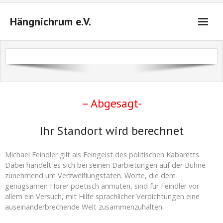
Hängnichrum e.V.
Startseite
Das sind wir
Veranstaltungen 2026/2027
– Abgesagt-
Tickets
Ihr Standort wird berechnet
Anfahrt
Michael Feindler gilt als Feingeist des politischen Kabaretts.
Kontakt
Dabei handelt es sich bei seinen Darbietungen auf der Bühne
zunehmend um Verzweiflungstaten. Worte, die dem
genügsamen Hörer poetisch anmuten, sind für Feindler vor
Warenkorb (
0
Artikel)
allem ein Versuch, mit Hilfe sprachlicher Verdichtungen eine
auseinanderbrechende Welt zusammenzuhalten.